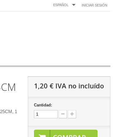
ESPAÑOL
INICIAR SESIÓN
5CM
1,20 €
IVA no incluído
Cantidad:
 25CM,
1