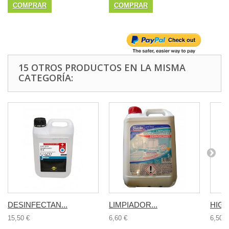
COMPRAR
COMPRAR
15 OTROS PRODUCTOS EN LA MISMA
CATEGORÍA:
DESINFECTAN...
LIMPIADOR...
HIGI
15,50 €
6,60 €
6,50 €