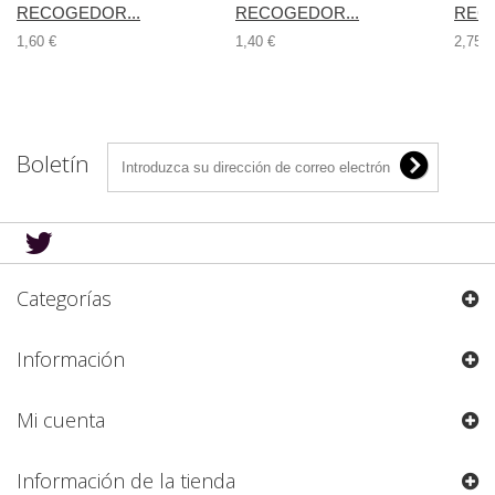
RECOGEDOR...
RECOGEDOR...
REC
1,60 €
1,40 €
2,75 €
Boletín
Categorías
Información
Mi cuenta
Información de la tienda