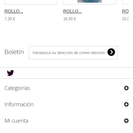
ROLLO...
ROLLO...
ROLL
7,20 €
16,00 €
15,00 
Boletín
Categorías
Información
Mi cuenta