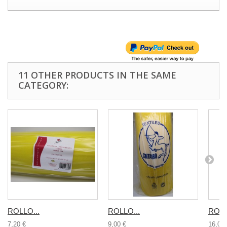
11 OTHER PRODUCTS IN THE SAME
CATEGORY:
ROLLO...
ROLLO...
ROLL
7,20 €
9,00 €
16,00 