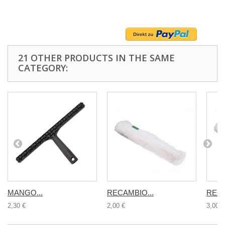
21 OTHER PRODUCTS IN THE SAME
CATEGORY:
MANGO...
RECAMBIO...
RECA
2,30 €
2,00 €
3,00 €