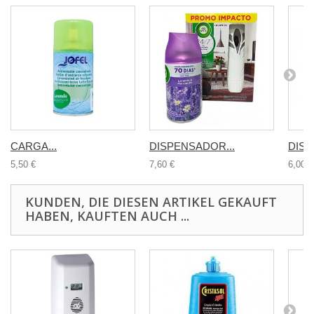
CARGA...
DISPENSADOR...
DISP
5,50 €
7,60 €
6,00 €
KUNDEN, DIE DIESEN ARTIKEL GEKAUFT
HABEN, KAUFTEN AUCH ...