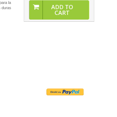
para la
ADD TO
s duras
CART