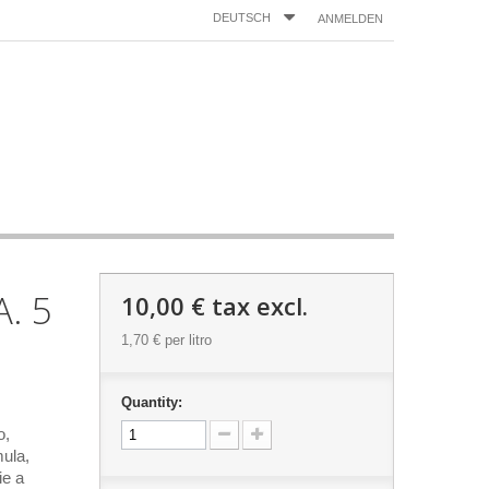
DEUTSCH
ANMELDEN
. 5
10,00 €
tax excl.
1,70 €
per litro
Quantity:
o,
mula,
ie a