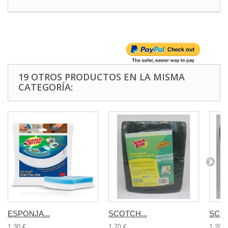
19 OTROS PRODUCTOS EN LA MISMA
CATEGORÍA:
ESPONJA...
SCOTCH...
SCOT
1,30 €
1,70 €
1,20 €