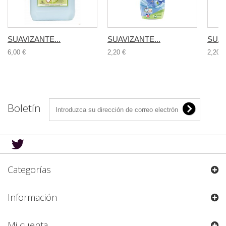
SUAVIZANTE...
SUAVIZANTE...
SUAV
6,00 €
2,20 €
2,20 €
Boletín
Categorías
Información
Mi cuenta