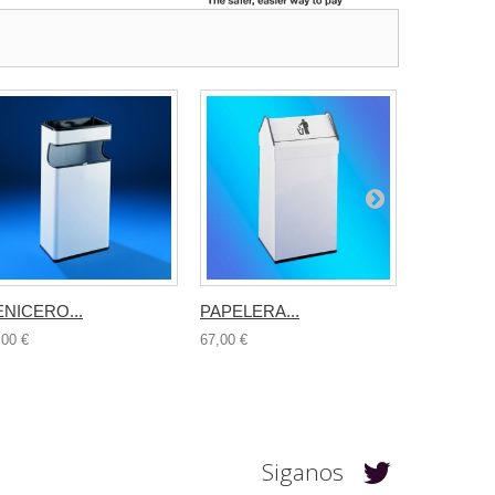
NICERO...
PAPELERA...
PAPELERA
,00 €
67,00 €
30,00 €
Siganos