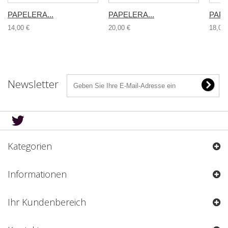
PAPELERA...
PAPELERA...
PAPE
14,00 €
20,00 €
18,00 
Newsletter
Kategorien
Informationen
Ihr Kundenbereich