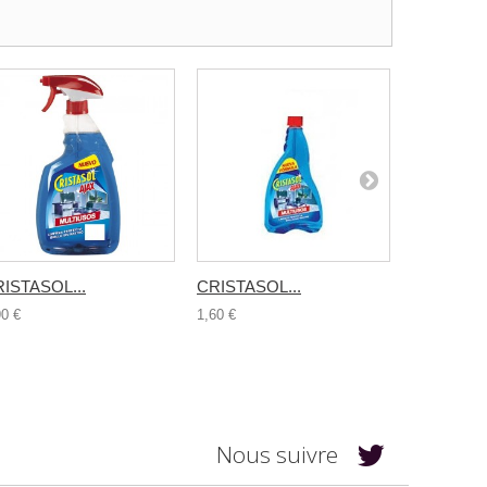
ISTASOL...
CRISTASOL...
MULTIUSO
90 €
1,60 €
5,50 €
Nous suivre