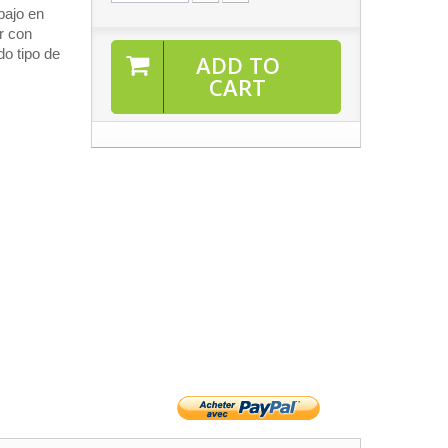
bajo en
r con
do tipo de
ADD TO
CART