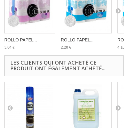
ROLLO PAPEL...
ROLLO PAPEL...
ROLL
3,84 €
2,28 €
4,10 €
LES CLIENTS QUI ONT ACHETÉ CE
PRODUIT ONT ÉGALEMENT ACHETÉ...