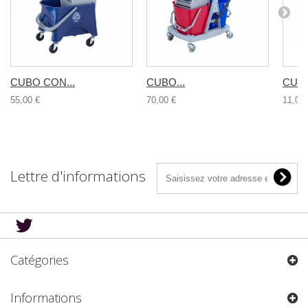
CUBO CON...
CUBO...
CUBO
55,00 €
70,00 €
11,00 
Lettre d'informations
Catégories
Informations